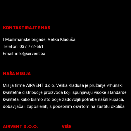
KONTAKTIRAJTE NAS
I Muslimanske brigade, Velika Kladuša
Telefon:
037 772-661
Email:
info@airvent.ba
NAŠA MISIJA
Misija firme AIRVENT d.o.o. Velika Kladuša je pružanje vrhunski
kvalitetne distribucije proizvoda koji ispunjavaju visoke standarde
kvaliteta, kako bismo što bolje zadovoljili potrebe naših kupaca,
dobavljača i zaposlenih, s posebnim osvrtom na zaštitu okoliša.
AIRVENT D.O.O.
VIŠE