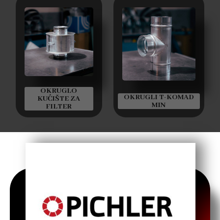
OKRUGLO
OKRUGLI T-KOMAD
KUĆIŠTE ZA
MIN
FILTER