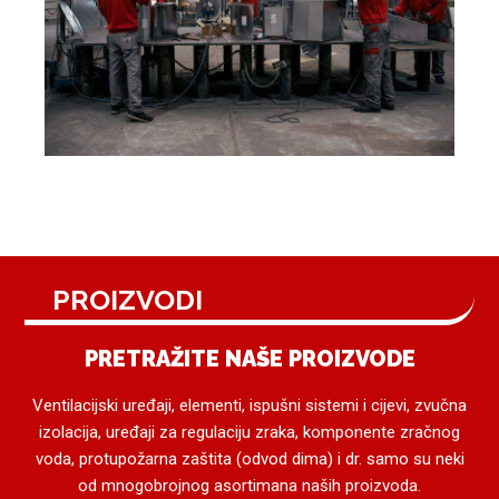
PROIZVODI
PRETRAŽITE NAŠE PROIZVODE
Ventilacijski uređaji, elementi, ispušni sistemi i cijevi, zvučna
izolacija, uređaji za regulaciju zraka, komponente zračnog
voda, protupožarna zaštita (odvod dima) i dr. samo su neki
od mnogobrojnog asortimana naših proizvoda.