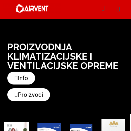
Skip
to
content
PROIZVODNJA
KLIMATIZACIJSKE I
VENTILACIJSKE OPREME
Info
Proizvodi