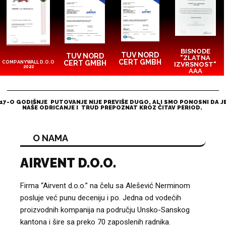
BISNODE
TUV NORD
TUV NORD
"ZLATNA
CERT GMBH
CERT GMBH
COMPANYWALL D.O.O
IZVRSNOST"
2022
AAA
17-O GODIŠNJE PUTOVANJE NIJE PREVIŠE DUGO, ALI SMO PONOSNI DA J
NAŠE ODRICANJE I TRUD PREPOZNAT KROZ ČITAV PERIOD.
O NAMA
AIRVENT D.O.O.
Firma “Airvent d.o.o.” na čelu sa Alešević Nerminom
posluje već punu deceniju i po. Jedna od vodećih
proizvodnih kompanija na području Unsko-Sanskog
kantona i šire sa preko 70 zaposlenih radnika.