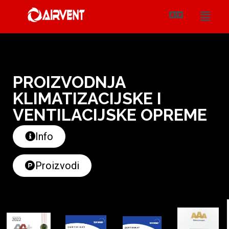
Skip
to
content
PROIZVODNJA
KLIMATIZACIJSKE I
VENTILACIJSKE OPREME
Info
Proizvodi