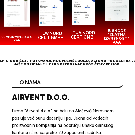
BISNODE
TUV NORD
TUV NORD
"ZLATNA
CERT GMBH
CERT GMBH
COMPANYWALL D.O.O
IZVRSNOST"
2022
AAA
17-O GODIŠNJE PUTOVANJE NIJE PREVIŠE DUGO, ALI SMO PONOSNI DA J
NAŠE ODRICANJE I TRUD PREPOZNAT KROZ ČITAV PERIOD.
O NAMA
AIRVENT D.O.O.
Firma “Airvent d.o.o.” na čelu sa Alešević Nerminom
posluje već punu deceniju i po. Jedna od vodećih
proizvodnih kompanija na području Unsko-Sanskog
kantona i šire sa preko 70 zaposlenih radnika.