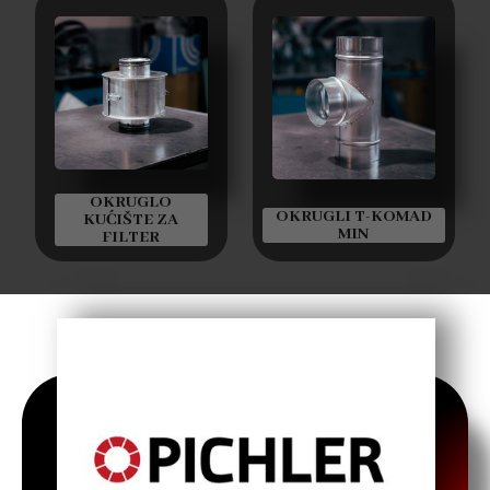
OKRUGLO
OKRUGLI T-KOMAD
KUĆIŠTE ZA
MIN
FILTER