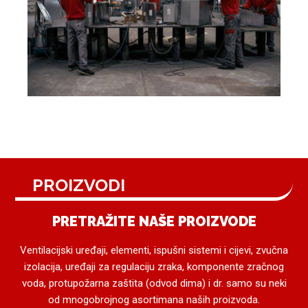
PROIZVODI
PRETRAŽITE NAŠE PROIZVODE
Ventilacijski uređaji, elementi, ispušni sistemi i cijevi, zvučna
izolacija, uređaji za regulaciju zraka, komponente zračnog
voda, protupožarna zaštita (odvod dima) i dr. samo su neki
od mnogobrojnog asortimana naših proizvoda.