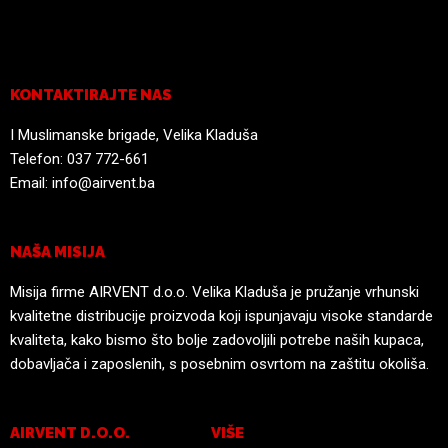
KONTAKTIRAJTE NAS
I Muslimanske brigade, Velika Kladuša
Telefon:
037 772-661
Email:
info@airvent.ba
NAŠA MISIJA
Misija firme AIRVENT d.o.o. Velika Kladuša je pružanje vrhunski
kvalitetne distribucije proizvoda koji ispunjavaju visoke standarde
kvaliteta, kako bismo što bolje zadovoljili potrebe naših kupaca,
dobavljača i zaposlenih, s posebnim osvrtom na zaštitu okoliša.
AIRVENT D.O.O.
VIŠE